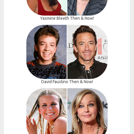
Yasmine Bleeth Then & Now!
David Faustino Then & Now!