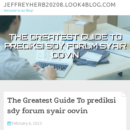
Skip to content
JEFFREYHERB20208.LOOK4BLOG.COM
Welcome to our Blog!
THE GREATEST GUIDE TO
PREDIKSI SDY FORUM SYAIR
OOVIN
The Greatest Guide To prediksi
sdy forum syair oovin
February 6, 2025