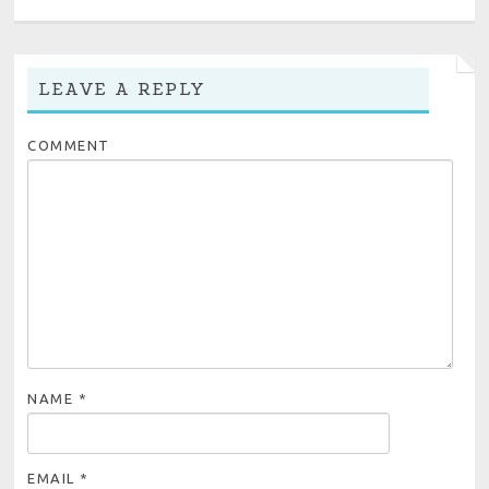
LEAVE A REPLY
COMMENT
NAME
*
EMAIL
*