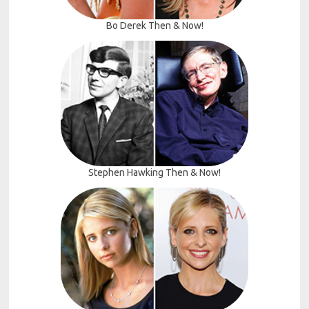
Bo Derek Then & Now!
Stephen Hawking Then & Now!