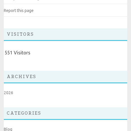
Report this page
VISITORS
551 Visitors
ARCHIVES
2026
CATEGORIES
Blog