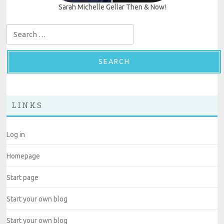
Sarah Michelle Gellar Then & Now!
Search for:
LINKS
Log in
Homepage
Start page
Start your own blog
Start your own blog